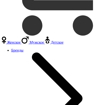
Женское
Мужское
Детское
Бренды